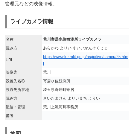
管理元などの映像情報。
ライブカメラ情報
名称
荒川寄居水位観測所ライブカメラ
読み方
あらかわ よりい すいいかんそくじょ
https://www.ktr.mlit.go.jp/arajo/live/camera25.htm
URL
l
映像先
荒川
設置先名称
寄居水位観測所
設置先所在地
埼玉県寄居町寄居
読み方
さいたまけん よりいまち よりい
配信・管理
荒川上流河川事務所
備考
–
地図