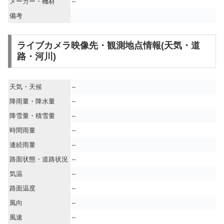
メーカー・機材
–
備考
ライブカメラ映像先・観測地点情報(天気・道
路・河川)
天気・天候
–
降雨量・降水量
–
降雪量・積雪量
–
時間雨量
–
連続雨量
–
路面状態・道路状況
–
気温
–
路面温度
–
風向
–
風速
–