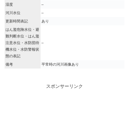
湿度
–
河川水位
–
更新時間表記
あり
はん濫危険水位・避
難判断水位・はん濫
注意水位・水防団待
–
機水位・水防警報状
態の表記
備考
平常時の河川画像あり
スポンサーリンク