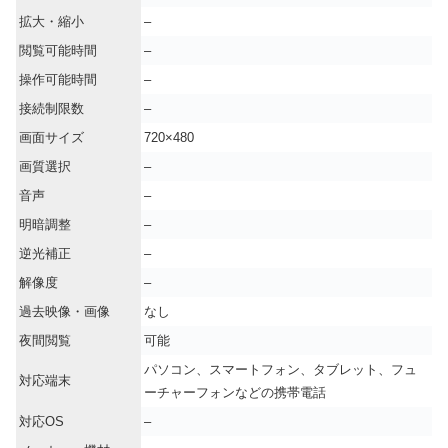
拡大・縮小
–
閲覧可能時間
–
操作可能時間
–
接続制限数
–
画面サイズ
720×480
画質選択
–
音声
–
明暗調整
–
逆光補正
–
解像度
–
過去映像・画像
なし
夜間閲覧
可能
パソコン、スマートフォン、タブレット、フュ
対応端末
ーチャーフォンなどの携帯電話
対応OS
–