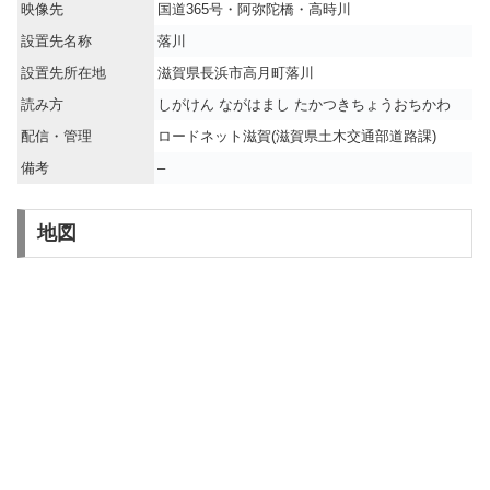
映像先
国道365号・阿弥陀橋・高時川
設置先名称
落川
設置先所在地
滋賀県長浜市高月町落川
読み方
しがけん ながはまし たかつきちょうおちかわ
配信・管理
ロードネット滋賀(滋賀県土木交通部道路課)
備考
–
地図