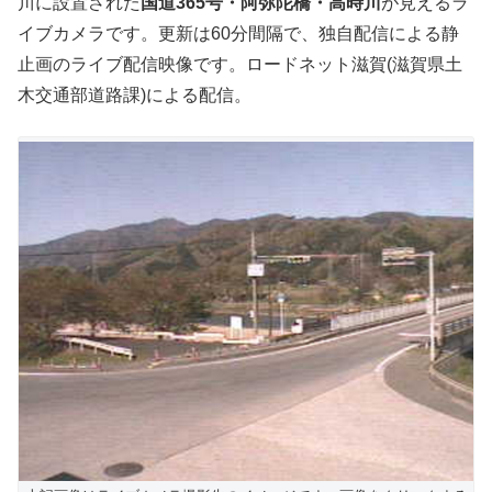
川に設置された
国道365号・阿弥陀橋・高時川
が見えるラ
イブカメラです。更新は60分間隔で、独自配信による静
止画のライブ配信映像です。ロードネット滋賀(滋賀県土
木交通部道路課)による配信。