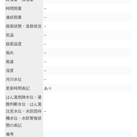
時間雨量
–
連続雨量
–
路面状態・道路状況
–
気温
–
路面温度
–
風向
–
風速
–
湿度
–
河川水位
–
更新時間表記
あり
はん濫危険水位・避
難判断水位・はん濫
注意水位・水防団待
–
機水位・水防警報状
態の表記
備考