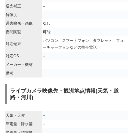
逆光補正
–
解像度
–
過去映像・画像
なし
夜間閲覧
可能
パソコン、スマートフォン、タブレット、フュ
対応端末
ーチャーフォンなどの携帯電話
対応OS
–
メーカー・機材
–
備考
ライブカメラ映像先・観測地点情報(天気・道
路・河川)
天気・天候
–
降雨量・降水量
–
降雪量・積雪量
–