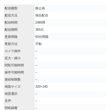
配信種類
静止画
配信方法
独自配信
配信時間
24時間
配信期間
365日
更新間隔
60分間隔
更新方法
手動
カメラ操作
–
拡大・縮小
–
閲覧可能時間
–
操作可能時間
–
接続制限数
–
画面サイズ
320×240
画質選択
–
音声
–
明暗調整
–