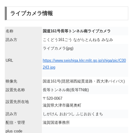
ライブカメラ情報
名称
国道161号長等トンネル南ライブカメラ
読み方
こくどう161ごう ながらとんねる みなみ
ライブカメラ(jpg)
https://www.seishiga.kkr.mlit.go.jp/shiga/pic/C00
URL
243.jpg
映像先
国道161号(琵琶湖西縦貫道路・西大津バイパス)
設置先名称
長等トンネル南(長等TN南)
〒520-0067
設置先所在地
滋賀県大津市藤尾奥町
読み方
しがけん おおつし ふじおおくまち
配信・管理
滋賀国道事務所
plus code