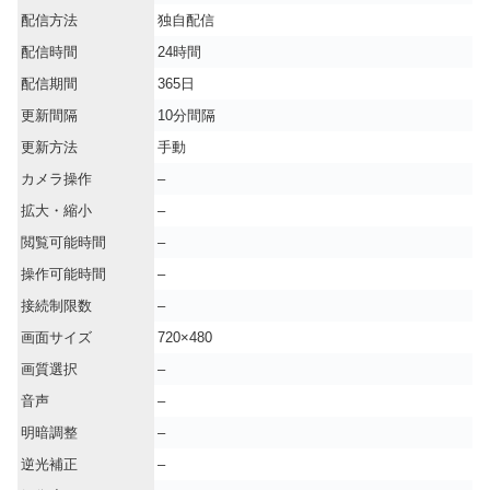
配信方法
独自配信
配信時間
24時間
配信期間
365日
更新間隔
10分間隔
更新方法
手動
カメラ操作
–
拡大・縮小
–
閲覧可能時間
–
操作可能時間
–
接続制限数
–
画面サイズ
720×480
画質選択
–
音声
–
明暗調整
–
逆光補正
–