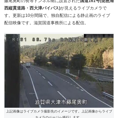
藤尾奥町の長等トンネル南に設置された
国道161号(琵琶湖
西縦貫道路・西大津バイパス)
が見えるライブカメラで
す。更新は10分間隔で、独自配信による静止画のライブ
配信映像です。滋賀国道事務所による配信。
上記画像はライブカメラ撮影先のイメージです。上記画像からライブ
カメラのページへ移行します。