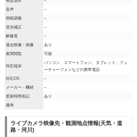
画質選択
–
音声
–
明暗調整
–
逆光補正
–
解像度
–
過去映像・画像
あり
夜間閲覧
可能
パソコン、スマートフォン、タブレット、フュ
対応端末
ーチャーフォンなどの携帯電話
対応OS
–
メーカー・機材
–
更新時間表記
あり
備考
ライブカメラ映像先・観測地点情報(天気・道
路・河川)