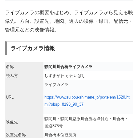
ライブカメラの概要をはじめ、ライブカメラから見える映
像先、方向、設置先、地図、過去の映像・録画、配信元・
管理元などの映像情報。
ライブカメラ情報
名称
静間川川合橋ライブカメラ
読み方
しずまがわ かわいばし
ライブカメラ
https://www.suibou-shimane.jp/pc/telem/1520.ht
URL
ml?obsp=8193_90_37
静間川・静間川忍原川合流地点付近・川合橋・
映像先
国道375号
設置先名称
川合橋水位観測所