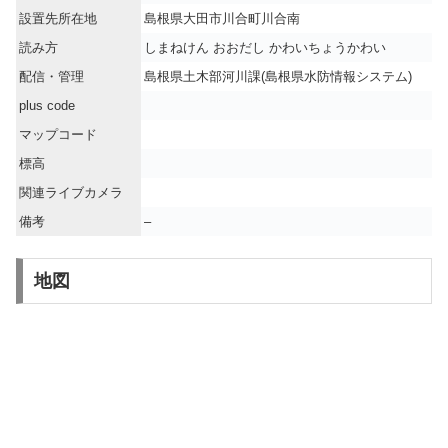
設置先所在地
島根県大田市川合町川合南
読み方
しまねけん おおだし かわいちょうかわい
配信・管理
島根県土木部河川課(島根県水防情報システム)
plus code
マップコード
標高
関連ライブカメラ
備考
–
地図