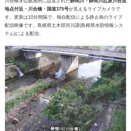
川合橋水位観測所に設置された
静間川・静間川忍原川合流
地点付近・川合橋・国道375号
が見えるライブカメラで
す。更新は10分間隔で、独自配信による静止画のライブ
配信映像です。島根県土木部河川課(島根県水防情報シス
テム)による配信。