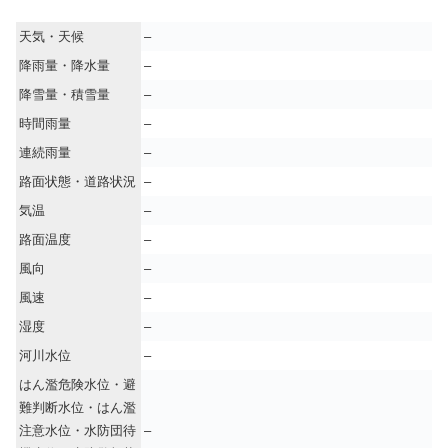
天気・天候
–
降雨量・降水量
–
降雪量・積雪量
–
時間雨量
–
連続雨量
–
路面状態・道路状況
–
気温
–
路面温度
–
風向
–
風速
–
湿度
–
河川水位
–
はん濫危険水位・避
難判断水位・はん濫
注意水位・水防団待
–