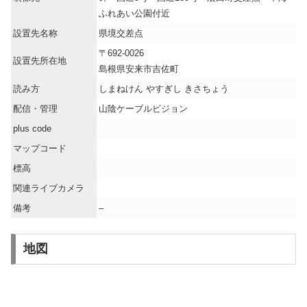
ふれあい公園付近
設置先名称
県境交差点
〒692-0026
設置先所在地
島根県安来市吉佐町
読み方
しまねけん やすぎし きさちょう
配信・管理
山陰ケーブルビジョン
plus code
マップコード
標高
関連ライブカメラ
備考
–
地図