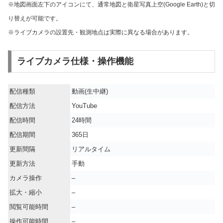
※地図画面左下のアイコンにて、通常地図と衛星写真上空(Google Earth)と切
り替えが可能です。
※ライブカメラの設置先・観測地点は実際に異なる場合があります。
ライブカメラ仕様・操作機能
配信種類
動画(生中継)
配信方法
YouTube
配信時間
24時間
配信期間
365日
更新間隔
リアルタイム
更新方法
手動
カメラ操作
–
拡大・縮小
–
閲覧可能時間
–
操作可能時間
–