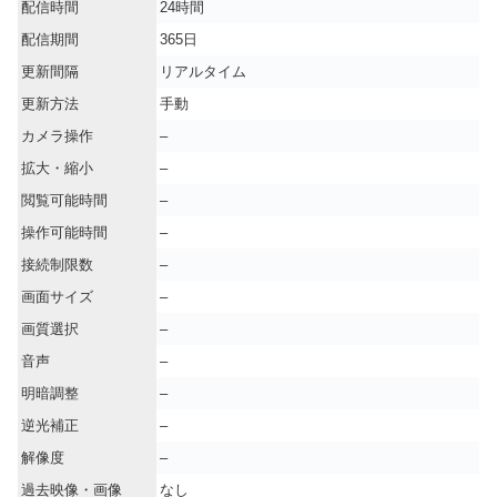
配信時間
24時間
配信期間
365日
更新間隔
リアルタイム
更新方法
手動
カメラ操作
–
拡大・縮小
–
閲覧可能時間
–
操作可能時間
–
接続制限数
–
画面サイズ
–
画質選択
–
音声
–
明暗調整
–
逆光補正
–
解像度
–
過去映像・画像
なし