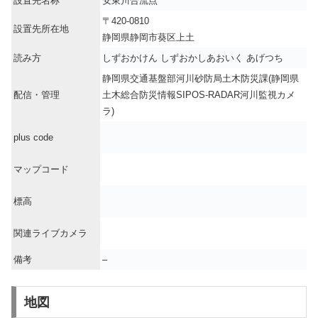
設置先名称
安東川合流点
〒420-0810
設置先所在地
静岡県静岡市葵区上土
読み方
しずおかけん しずおかしあおいく あげつち
静岡県交通基盤部河川砂防局土木防災課(静岡県
配信・管理
土木総合防災情報SIPOS-RADAR河川監視カメ
ラ)
plus code
マップコード
標高
関連ライブカメラ
備考
–
地図