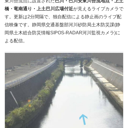
東川合流点に設置された
巴川・巴川安東川合流地点・上土
橋・竜南通り・上土巴川広場付近
が見えるライブカメラで
す。更新は2分間隔で、独自配信による静止画のライブ配
信映像です。静岡県交通基盤部河川砂防局土木防災課(静
岡県土木総合防災情報SIPOS-RADAR河川監視カメラ)に
よる配信。