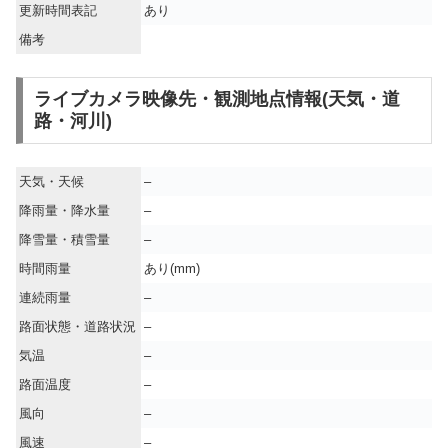
更新時間表記
あり
備考
ライブカメラ映像先・観測地点情報(天気・道
路・河川)
天気・天候
–
降雨量・降水量
–
降雪量・積雪量
–
時間雨量
あり(mm)
連続雨量
–
路面状態・道路状況
–
気温
–
路面温度
–
風向
–
風速
–