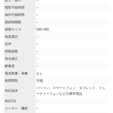
拡大・縮小
–
閲覧可能時間
–
操作可能時間
–
接続制限数
–
画面サイズ
640×480
画質選択
–
音声
–
明暗調整
–
逆光補正
–
解像度
–
過去映像・画像
なし
夜間閲覧
可能
パソコン、スマートフォン、タブレット、フュ
対応端末
ーチャーフォンなどの携帯電話
対応OS
–
メーカー・機材
–