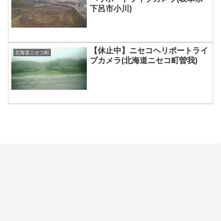
下呂市小川)
【休止中】ニセコヘリポートライ
北海道ニセコ町
ブカメラ(北海道ニセコ町曽我)