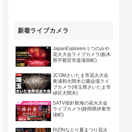
新着ライブカメラ
JapanExplorersうつのみや
花火大会ライブカメラ(栃木
県宇都宮市道場宿町)
JCOMさいたま市花火大会
東浦和大間木公園会場ライ
ブカメラ(埼玉県さいたま市
緑区大間木)
SATV按針祭海の花火大会
ライブカメラ(静岡県伊東市
渚町)
RIZINなとり夏まつり花火