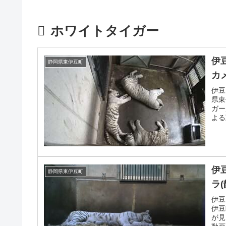
ホワイトタイガー
伊
静岡県東伊豆町
カ
伊豆
県東
ガー
よる
よる
伊
静岡県東伊豆町
ラ
伊豆
伊豆
が見