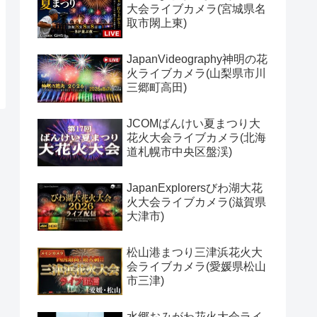
大会ライブカメラ(宮城県名
取市閖上東)
JapanVideography神明の花
火ライブカメラ(山梨県市川
三郷町高田)
JCOMばんけい夏まつり大
花火大会ライブカメラ(北海
道札幌市中央区盤渓)
JapanExplorersびわ湖大花
火大会ライブカメラ(滋賀県
大津市)
松山港まつり三津浜花火大
会ライブカメラ(愛媛県松山
市三津)
水郷おみがわ花火大会ライ