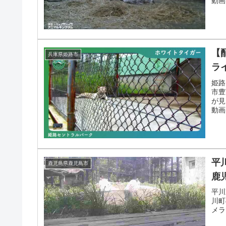
動画
配信
【
兵庫県姫路市
ラ
姫路
市豊
が見
動画
る配
平
鹿児島県鹿児島市
鹿
平川
川町
メラ