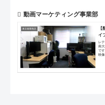
動画マーケティング事業部
【
東京都豊島区
イ
レテ
南大
です
映像