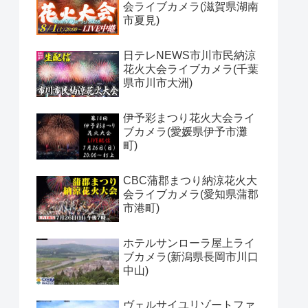
会ライブカメラ(滋賀県湖南
市夏見)
日テレNEWS市川市民納涼
花火大会ライブカメラ(千葉
県市川市大洲)
伊予彩まつり花火大会ライ
ブカメラ(愛媛県伊予市灘
町)
CBC蒲郡まつり納涼花火大
会ライブカメラ(愛知県蒲郡
市港町)
ホテルサンローラ屋上ライ
ブカメラ(新潟県長岡市川口
中山)
ヴェルサイユリゾートファ