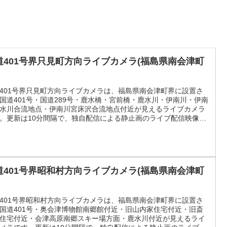
道401号界只見町方向ライブカメラ(福島県南会津町
401号界只見町方向ライブカメラは、福島県南会津町界に設置さ
国道401号・国道289号・鹿水橋・宮前橋・鹿水川・伊南川・伊南
水川合流地点・伊南川宮床沢合流地点付近が見えるライブカメラ
。更新は10分間隔で、独自配信による静止画のライブ配信映像で
うつくしまふくしまふるさとのいまによる配信。
道401号界昭和村方向ライブカメラ(福島県南会津町
401号界昭和村方向ライブカメラは、福島県南会津町界に設置さ
国道401号・奥会津博物館南郷館付近・旧山内家住宅付近・旧斎
住宅付近・会津高原南郷スキー場方面・鹿水川付近が見えるライ