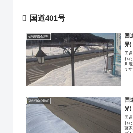
国道401号
国
福島県南会津町
界)
国道
れた
川鹿
です
す。
国
福島県南会津町
界)
国道
れた
藤家