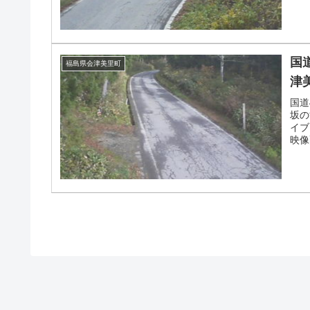
国
福島県会津美里町
津
国道
坂の
イブ
映像