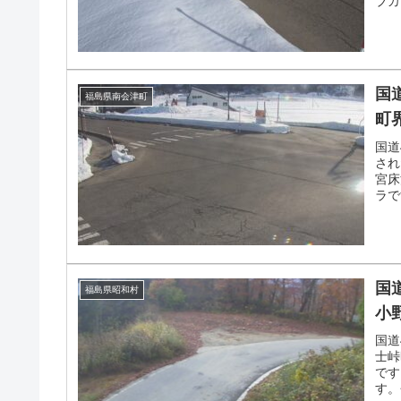
ブカ
信映
国
福島県南会津町
町界
国道
され
宮床
ラで
です
国
福島県昭和村
小
国道
士峠
です
す。