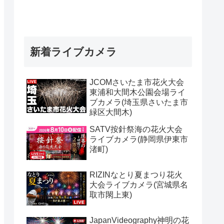
新着ライブカメラ
JCOMさいたま市花火大会
東浦和大間木公園会場ライ
ブカメラ(埼玉県さいたま市
緑区大間木)
SATV按針祭海の花火大会
ライブカメラ(静岡県伊東市
渚町)
RIZINなとり夏まつり花火
大会ライブカメラ(宮城県名
取市閖上東)
JapanVideography神明の花