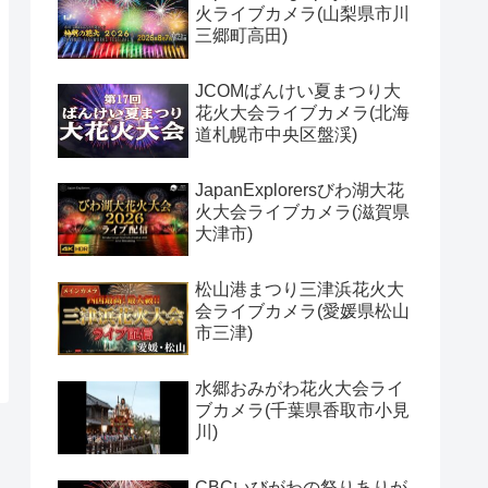
火ライブカメラ(山梨県市川
三郷町高田)
JCOMばんけい夏まつり大
花火大会ライブカメラ(北海
道札幌市中央区盤渓)
JapanExplorersびわ湖大花
火大会ライブカメラ(滋賀県
大津市)
松山港まつり三津浜花火大
会ライブカメラ(愛媛県松山
市三津)
水郷おみがわ花火大会ライ
ブカメラ(千葉県香取市小見
川)
CBCいびがわの祭りありが