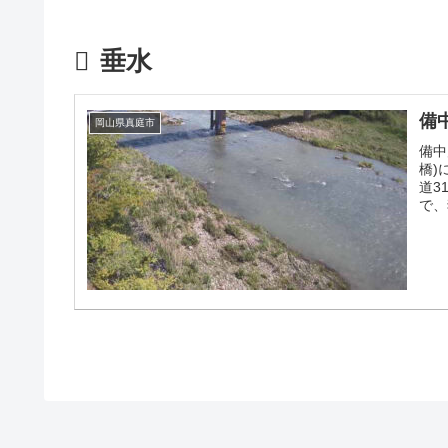
垂水
備
岡山県真庭市
備中
橋)
道3
で、
川カ