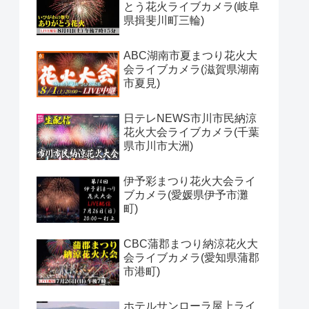
とう花火ライブカメラ(岐阜
県揖斐川町三輪)
ABC湖南市夏まつり花火大
会ライブカメラ(滋賀県湖南
市夏見)
日テレNEWS市川市民納涼
花火大会ライブカメラ(千葉
県市川市大洲)
伊予彩まつり花火大会ライ
ブカメラ(愛媛県伊予市灘
町)
CBC蒲郡まつり納涼花火大
会ライブカメラ(愛知県蒲郡
市港町)
ホテルサンローラ屋上ライ