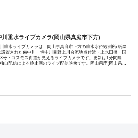
中川垂水ライブカメラ(岡山県真庭市下方)
川垂水ライブカメラは、岡山県真庭市下方の垂水水位観測所(紙屋
に設置された備中川・備中川目野上川合流地点付近・上水田橋・国
13号・コスモス街道が見えるライブカメラです。更新は1分間隔
独自配信による静止画のライブ配信映像です。岡山県庁(岡山県河
メラ)による配信。