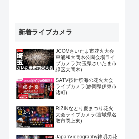
新着ライブカメラ
JCOMさいたま市花火大会
東浦和大間木公園会場ライ
ブカメラ(埼玉県さいたま市
緑区大間木)
SATV按針祭海の花火大会
ライブカメラ(静岡県伊東市
渚町)
RIZINなとり夏まつり花火
大会ライブカメラ(宮城県名
取市閖上東)
JapanVideography神明の花