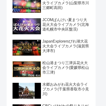
火ライブカメラ(山梨県市川
三郷町高田)
JCOMばんけい夏まつり大
花火大会ライブカメラ(北海
道札幌市中央区盤渓)
JapanExplorersびわ湖大花
火大会ライブカメラ(滋賀県
大津市)
松山港まつり三津浜花火大
会ライブカメラ(愛媛県松山
市三津)
水郷おみがわ花火大会ライ
ブカメラ(千葉県香取市小見
川)
CBCいびがわの祭りありが