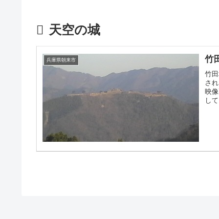
天空の城
竹
兵庫県朝来市
竹田
され
映像
して