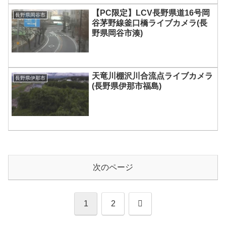
【PC限定】LCV長野県道16号岡
長野県岡谷市
谷茅野線釜口橋ライブカメラ(長
野県岡谷市湊)
天竜川棚沢川合流点ライブカメラ
長野県伊那市
(長野県伊那市福島)
次のページ
次
1
2
へ