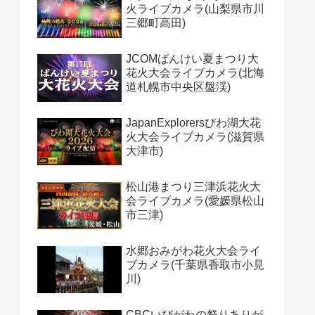
火ライブカメラ(山梨県市川
三郷町高田)
JCOMばんけい夏まつり大
花火大会ライブカメラ(北海
道札幌市中央区盤渓)
JapanExplorersびわ湖大花
火大会ライブカメラ(滋賀県
大津市)
松山港まつり三津浜花火大
会ライブカメラ(愛媛県松山
市三津)
水郷おみがわ花火大会ライ
ブカメラ(千葉県香取市小見
川)
CBCいびがわの祭りありが