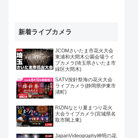
新着ライブカメラ
JCOMさいたま市花火大会
東浦和大間木公園会場ライ
ブカメラ(埼玉県さいたま市
緑区大間木)
SATV按針祭海の花火大会
ライブカメラ(静岡県伊東市
渚町)
RIZINなとり夏まつり花火
大会ライブカメラ(宮城県名
取市閖上東)
JapanVideography神明の花