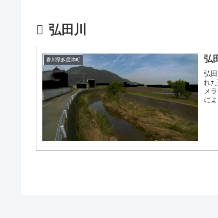
弘田川
弘
香川県多度津町
弘田
れた
メラ
によ