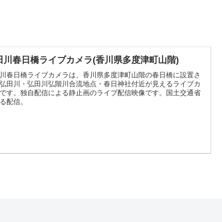
田川春日橋ライブカメラ(香川県多度津町山階)
川春日橋ライブカメラは、香川県多度津町山階の春日橋に設置さ
弘田川・弘田川弘階川合流地点・春日神社付近が見えるライブカ
です。独自配信による静止画のライブ配信映像です。国土交通省
る配信。