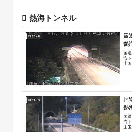
熱海トンネル
国
国道49号
熱
国道
海ト
山国
国
国道49号
熱
国道
海ト
山国