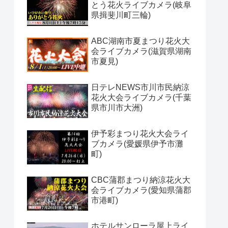
とう花火ライブカメラ(岐阜
県揖斐川町三輪)
ABC湖南市夏まつり花火大
会ライブカメラ(滋賀県湖南
市夏見)
日テレNEWS市川市民納涼
花火大会ライブカメラ(千葉
県市川市大洲)
伊予彩まつり花火大会ライ
ブカメラ(愛媛県伊予市灘
町)
CBC蒲郡まつり納涼花火大
会ライブカメラ(愛知県蒲郡
市港町)
ホテルサンローラ屋上ライ