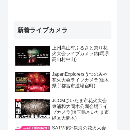
新着ライブカメラ
上州高山村ふるさと祭り花
火大会ライブカメラ(群馬県
高山村中山)
JapanExplorersうつのみや
花火大会ライブカメラ(栃木
県宇都宮市道場宿町)
JCOMさいたま市花火大会
東浦和大間木公園会場ライ
ブカメラ(埼玉県さいたま市
緑区大間木)
SATV按針祭海の花火大会