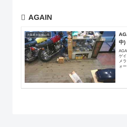
AGAIN
A
大阪府大阪狭山市
中)
AG
ゲイ
メラ
ォー