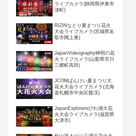
ライブカメラ(静岡県伊東市
渚町)
RIZINなとり夏まつり花火
大会ライブカメラ(宮城県名
取市閖上東)
JapanVideography神明の花
火ライブカメラ(山梨県市川
三郷町高田)
JCOMばんけい夏まつり大
花火大会ライブカメラ(北海
道札幌市中央区盤渓)
JapanExplorersびわ湖大花
火大会ライブカメラ(滋賀県
大津市)
松山港まつり三津浜花火大