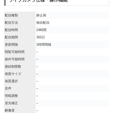
ライブカメラ仕様・操作機能
配信種類
静止画
配信方法
独自配信
配信時間
24時間
配信期間
365日
更新間隔
1時間間隔
閲覧可能時間
–
操作可能時間
–
接続制限数
–
画面サイズ
–
画質選択
–
音声
–
明暗調整
–
逆光補正
–
解像度
–