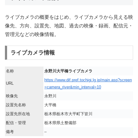
ライブカメラの概要をはじめ、ライブカメラから見える映
像先、方向、設置先、地図、過去の映像・録画、配信元・
管理元などの映像情報。
ライブカメラ情報
名称
永野川大平橋ライブカメラ
https://www.dif.pref.tochigi.lg.jp/main.asp?screen
URL
=camera_river&min_interval=10
映像先
永野川
設置先名称
大平橋
設置先所在地
栃木県栃木市大平町下皆川
配信・管理
栃木県県土整備部
備考
–