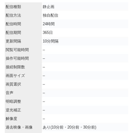
配信種類
静止画
配信方法
独自配信
配信時間
24時間
配信期間
365日
更新間隔
10分間隔
閲覧可能時間
–
操作可能時間
–
接続制限数
–
画面サイズ
–
画質選択
–
音声
–
明暗調整
–
逆光補正
–
解像度
–
過去映像・画像
あり(10分前・20分前・30分前)