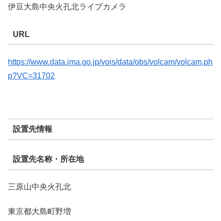
伊豆大島中央火孔北ライブカメラ
URL
https://www.data.jma.go.jp/vois/data/obs/volcam/volcam.ph
p?VC=31702
設置先情報
設置先名称・所在地
三原山中央火孔北
東京都大島町野増