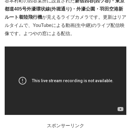
谷本村町の四谷某所に設置された
新宿四谷(四ツ谷)・東京
都道405号外濠環状線(外堀通り)・外濠公園・羽田空港新
ルート着陸飛行機
が見えるライブカメラです。更新はリア
ルタイムで、YouTubeによる動画(生中継)のライブ配信映
像です。よつやの窓による配信。
スポンサーリンク