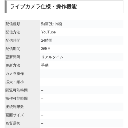
ライブカメラ仕様・操作機能
配信種類
動画(生中継)
配信方法
YouTube
配信時間
24時間
配信期間
365日
更新間隔
リアルタイム
更新方法
手動
カメラ操作
–
拡大・縮小
–
閲覧可能時間
–
操作可能時間
–
接続制限数
–
画面サイズ
–
画質選択
–