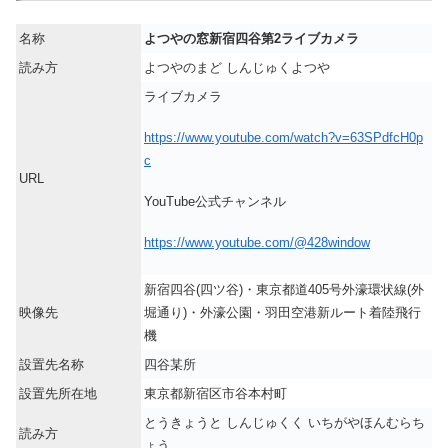
名称
よつやの窓新宿四谷第2ライブカメラ
読み方
よつやのまど しんじゅくよつや
ライブカメラ
https://www.youtube.com/watch?v=63SPdfcH0p
c
URL
YouTube公式チャンネル
https://www.youtube.com/@428window
新宿四谷(四ツ谷)・東京都道405号外濠環状線(外
映像先
堀通り)・外濠公園・羽田空港新ルート着陸飛行
機
設置先名称
四谷某所
設置先所在地
東京都新宿区市谷本村町
とうきょうと しんじゅくく いちがやほんむらち
読み方
ょう