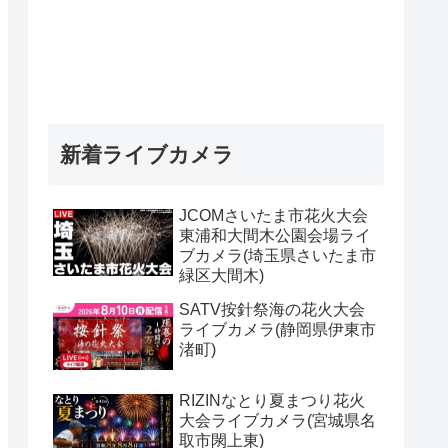
新着ライブカメラ
JCOMさいたま市花火大会
東浦和大間木公園会場ライ
ブカメラ(埼玉県さいたま市
緑区大間木)
SATV按針祭海の花火大会
ライブカメラ(静岡県伊東市
渚町)
RIZINなとり夏まつり花火
大会ライブカメラ(宮城県名
取市閖上東)