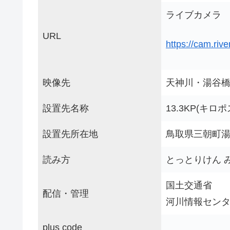
ライブカメラ
URL
https://cam.riv
映像先
天神川・湯谷橋
設置先名称
13.3KP(キロ
設置先所在地
鳥取県三朝町
読み方
とっとりけん 
国土交通省
配信・管理
河川情報セン
plus code