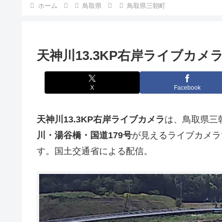
ホーム
鳥取県
鳥取県三朝町
天神川13.3KP右岸ライブカメ
X
Facebook
天神川13.3KP右岸ライブカメラ
は、鳥取県三朝
川・湯谷橋・国道179号
が見えるライブカメラ
す。国土交通省による配信。