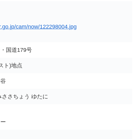
er.go.jp/cam/now/122298004.jpg
・国道179号
ポスト)地点
湯谷
みささちょう ゆたに
ター