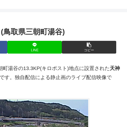
ラ(鳥取県三朝町湯谷)
LINE
コピー
町湯谷の13.3KP(キロポスト)地点に設置された
天神
です。独自配信による静止画のライブ配信映像で