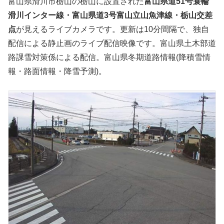
富山県滑川市栃山の栃山に設置された
富山県道51号蓑輪
滑川インター線・富山県道3号富山立山魚津線・栃山交差
点
が見えるライブカメラです。更新は10分間隔で、独自
配信による静止画のライブ配信映像です。富山県土木部道
路課雪対策係による配信。富山県冬期道路情報(降積雪情
報・路面情報・降雪予測)。