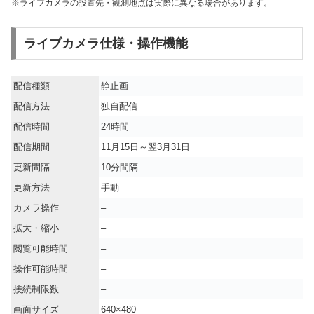
※ライブカメラの設置先・観測地点は実際に異なる場合があります。
ライブカメラ仕様・操作機能
配信種類
静止画
配信方法
独自配信
配信時間
24時間
配信期間
11月15日～翌3月31日
更新間隔
10分間隔
更新方法
手動
カメラ操作
–
拡大・縮小
–
閲覧可能時間
–
操作可能時間
–
接続制限数
–
画面サイズ
640×480