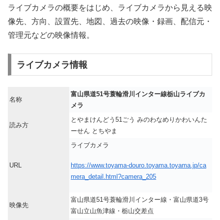
ライブカメラの概要をはじめ、ライブカメラから見える映
像先、方向、設置先、地図、過去の映像・録画、配信元・
管理元などの映像情報。
ライブカメラ情報
富山県道51号蓑輪滑川インター線栃山ライブカ
名称
メラ
とやまけんどう51ごう みのわなめりかわいんた
読み方
ーせん とちやま
ライブカメラ
https://www.toyama-douro.toyama.toyama.jp/ca
URL
mera_detail.html?camera_205
富山県道51号蓑輪滑川インター線・富山県道3号
映像先
富山立山魚津線・栃山交差点