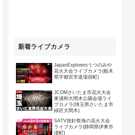
新着ライブカメラ
JapanExplorersうつのみや
花火大会ライブカメラ(栃木
県宇都宮市道場宿町)
JCOMさいたま市花火大会
東浦和大間木公園会場ライ
ブカメラ(埼玉県さいたま市
緑区大間木)
SATV按針祭海の花火大会
ライブカメラ(静岡県伊東市
渚町)