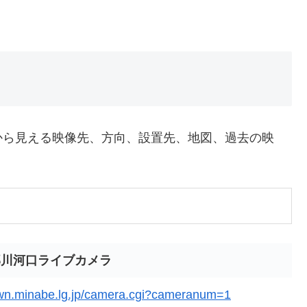
から見える映像先、方向、設置先、地図、過去の映
部川河口ライブカメラ
town.minabe.lg.jp/camera.cgi?cameranum=1