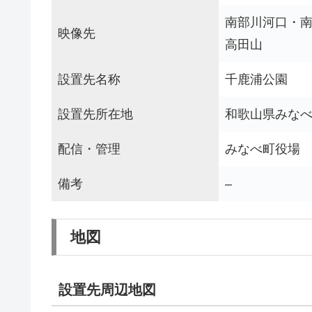
南部川河口・
映像先
高田山
設置先名称
千鹿浦公園
設置先所在地
和歌山県みな
配信・管理
みなべ町役場
備考
–
地図
設置先周辺地図