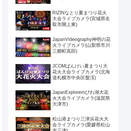
RIZINなとり夏まつり花火
大会ライブカメラ(宮城県名
取市閖上東)
JapanVideography神明の花
火ライブカメラ(山梨県市川
三郷町高田)
JCOMばんけい夏まつり大
花火大会ライブカメラ(北海
道札幌市中央区盤渓)
JapanExplorersびわ湖大花
火大会ライブカメラ(滋賀県
大津市)
松山港まつり三津浜花火大
会ライブカメラ(愛媛県松山
市三津)