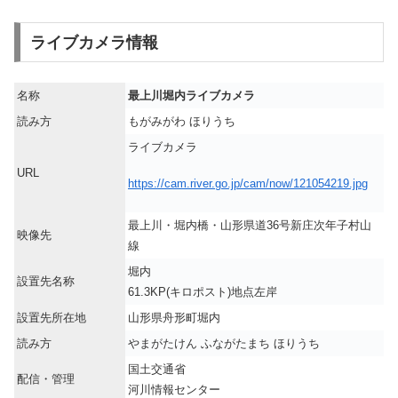
ライブカメラ情報
名称
最上川堀内ライブカメラ
読み方
もがみがわ ほりうち
ライブカメラ
URL
https://cam.river.go.jp/cam/now/121054219.jpg
最上川・堀内橋・山形県道36号新庄次年子村山
映像先
線
堀内
設置先名称
61.3KP(キロポスト)地点左岸
設置先所在地
山形県舟形町堀内
読み方
やまがたけん ふながたまち ほりうち
国土交通省
配信・管理
河川情報センター