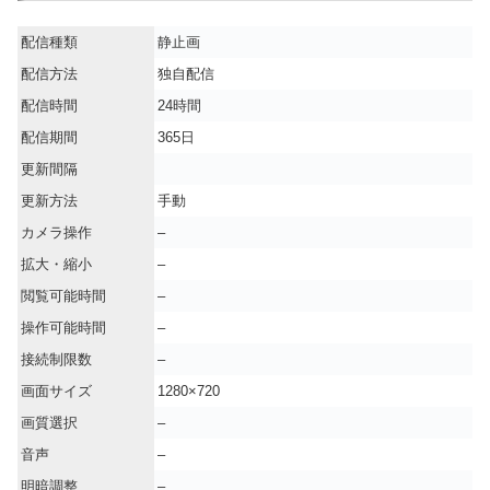
配信種類
静止画
配信方法
独自配信
配信時間
24時間
配信期間
365日
更新間隔
更新方法
手動
カメラ操作
–
拡大・縮小
–
閲覧可能時間
–
操作可能時間
–
接続制限数
–
画面サイズ
1280×720
画質選択
–
音声
–
明暗調整
–