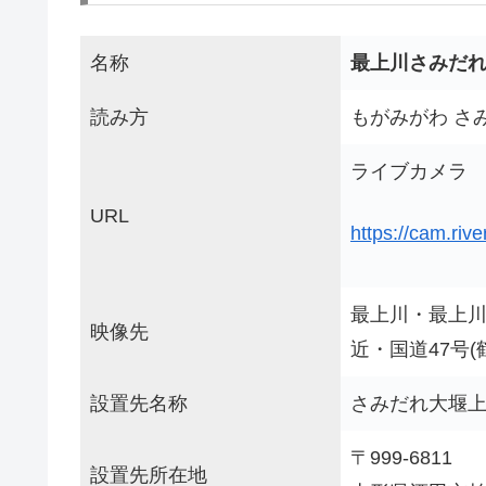
名称
最上川さみだ
読み方
もがみがわ さ
ライブカメラ
URL
https://cam.ri
最上川・最上
映像先
近・国道47号
設置先名称
さみだれ大堰
〒999-6811
設置先所在地