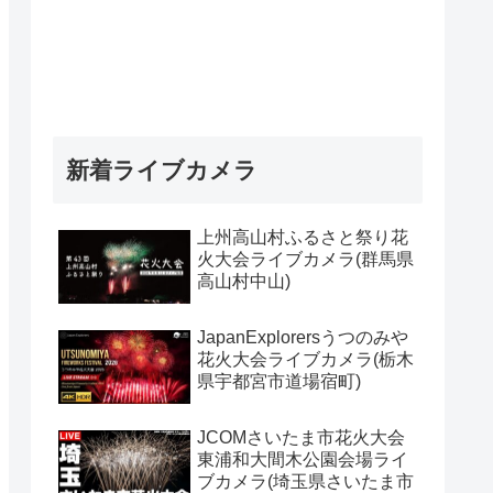
新着ライブカメラ
上州高山村ふるさと祭り花
火大会ライブカメラ(群馬県
高山村中山)
JapanExplorersうつのみや
花火大会ライブカメラ(栃木
県宇都宮市道場宿町)
JCOMさいたま市花火大会
東浦和大間木公園会場ライ
ブカメラ(埼玉県さいたま市