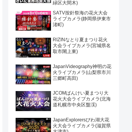
緑区大間木)
SATV按針祭海の花火大会
ライブカメラ(静岡県伊東市
渚町)
RIZINなとり夏まつり花火
大会ライブカメラ(宮城県名
取市閖上東)
JapanVideography神明の花
火ライブカメラ(山梨県市川
三郷町高田)
JCOMばんけい夏まつり大
花火大会ライブカメラ(北海
道札幌市中央区盤渓)
JapanExplorersびわ湖大花
火大会ライブカメラ(滋賀県
大津市)