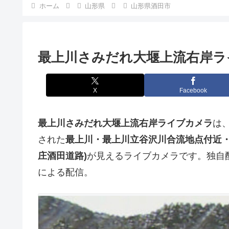
ホーム
山形県
山形県酒田市
最上川さみだれ大堰上流右岸ラ
X
Facebook
最上川さみだれ大堰上流右岸ライブカメラ
は
された
最上川・最上川立谷沢川合流地点付近・
庄酒田道路)
が見えるライブカメラです。独自
による配信。