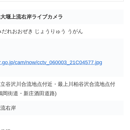
れ大堰上流右岸ライブカメラ
みだれおおぜき じょうりゅう うがん
ver.go.jp/cam/now/cctv_060003_21C04577.jpg
川立谷沢川合流地点付近・最上川柏谷沢合流地点付
(鶴岡街道・新庄酒田道路)
上流右岸