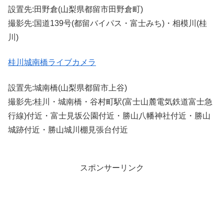
設置先:田野倉(山梨県都留市田野倉町)
撮影先:国道139号(都留バイパス・富士みち)・相模川(桂
川)
桂川城南橋ライブカメラ
設置先:城南橋(山梨県都留市上谷)
撮影先:桂川・城南橋・谷村町駅(富士山麓電気鉄道富士急
行線)付近・富士見坂公園付近・勝山八幡神社付近・勝山
城跡付近・勝山城川棚見張台付近
スポンサーリンク