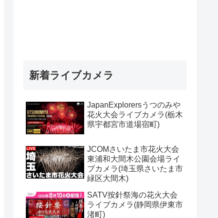
新着ライブカメラ
JapanExplorersうつのみや
花火大会ライブカメラ(栃木
県宇都宮市道場宿町)
JCOMさいたま市花火大会
東浦和大間木公園会場ライ
ブカメラ(埼玉県さいたま市
緑区大間木)
SATV按針祭海の花火大会
ライブカメラ(静岡県伊東市
渚町)