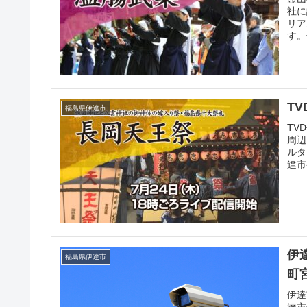
社に
リア
す。
T
福島県伊達市
TV
周辺
ルタ
達市
伊
福島県伊達市
町
伊達