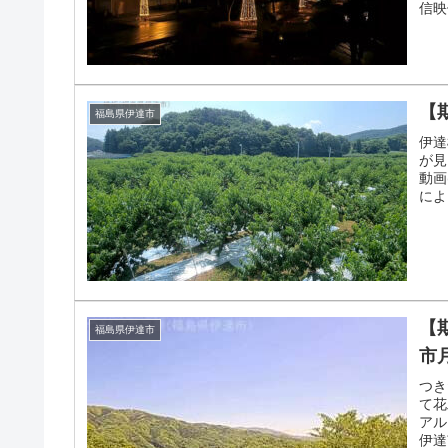
信映
【
福島県伊達市
伊達
が見
動画
によ
【
福島県伊達市
市
つき
て花
アル
伊達