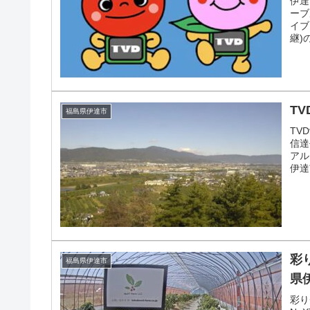
伊達
ーブ
イブ
継)
配信
T
福島県伊達市
TV
信達
アル
伊達
彩
福島県伊達市
県
彩り