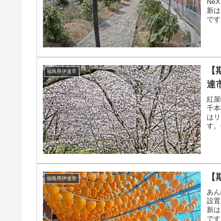
Ne
新は
です
【
福島県伊達市
達
紅屋
千本
はリ
す。
【
福島県伊達市
あん
設置
新は
です