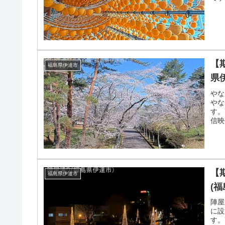
【
福島県伊達市
県
やな
やな
す。
信映
【
福島県伊達市
(
陣屋
に設
す。