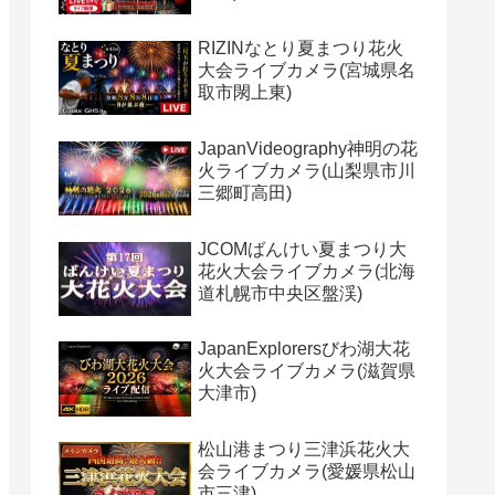
RIZINなとり夏まつり花火
大会ライブカメラ(宮城県名
取市閖上東)
JapanVideography神明の花
火ライブカメラ(山梨県市川
三郷町高田)
JCOMばんけい夏まつり大
花火大会ライブカメラ(北海
道札幌市中央区盤渓)
JapanExplorersびわ湖大花
火大会ライブカメラ(滋賀県
大津市)
松山港まつり三津浜花火大
会ライブカメラ(愛媛県松山
市三津)