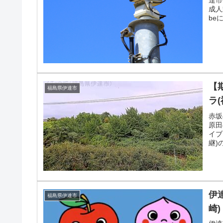
達市
成人
be
信。
【
福島県伊達市
ラ
赤坂
原田
イブ
継)
信。
伊
福島県伊達市
崎)