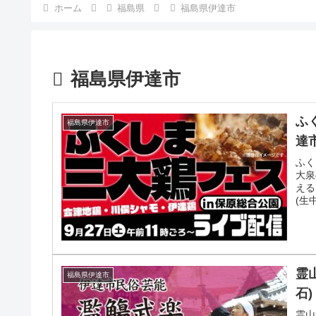
ホーム
福島県
福島県伊達市
福島県伊達市
ふ
福島県伊達市
達
ふく
大泉
える
(生
よる
霊
福島県伊達市
石)
霊山