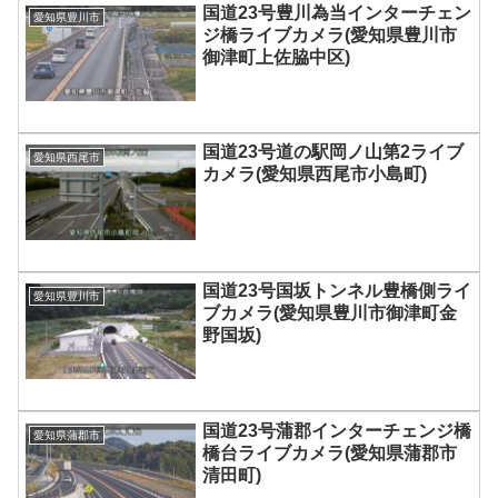
国道23号豊川為当インターチェン
愛知県豊川市
ジ橋ライブカメラ(愛知県豊川市
御津町上佐脇中区)
国道23号道の駅岡ノ山第2ライブ
愛知県西尾市
カメラ(愛知県西尾市小島町)
国道23号国坂トンネル豊橋側ライ
愛知県豊川市
ブカメラ(愛知県豊川市御津町金
野国坂)
国道23号蒲郡インターチェンジ橋
愛知県蒲郡市
橋台ライブカメラ(愛知県蒲郡市
清田町)