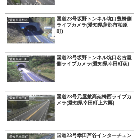
国道23号坂野トンネル坑口豊橋側
愛知県蒲郡市
ライブカメラ(愛知県蒲郡市柏原
町)
国道23号坂野トンネル坑口名古屋
愛知県幸田町
側ライブカメラ(愛知県幸田町荻)
国道23号元屋敷高架橋西ライブカ
愛知県幸田町
メラ(愛知県幸田町上六栗)
国道23号幸田芦谷インターチェン
愛知県幸田町