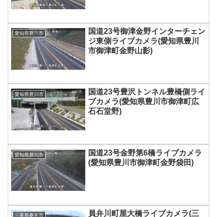
国道23号御津金野インターチェン
愛知県豊川市
ジ東側ライブカメラ(愛知県豊川
市御津町金野山影)
国道23号豊沢トンネル豊橋側ライ
愛知県豊川市
ブカメラ(愛知県豊川市御津町広
石石堂野)
国道23号金野第6橋ライブカメラ
愛知県豊川市
(愛知県豊川市御津町金野袋田)
員弁川町屋大橋ライブカメラ(三
三重県桑名市