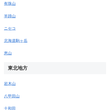
有珠山
羊蹄山
ニセコ
北海道駒ヶ岳
恵山
東北地方
岩木山
八甲田山
十和田