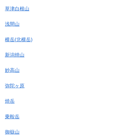
草津白根山
浅間山
横岳(北横岳)
新潟焼山
妙高山
弥陀ヶ原
焼岳
乗鞍岳
御嶽山