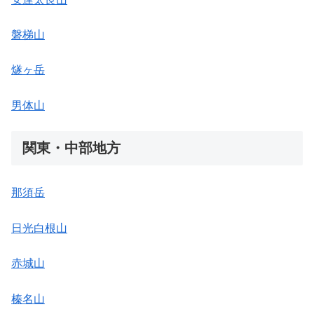
磐梯山
燧ヶ岳
男体山
関東・中部地方
那須岳
日光白根山
赤城山
榛名山