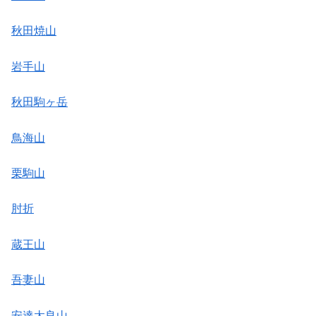
秋田焼山
岩手山
秋田駒ヶ岳
鳥海山
栗駒山
肘折
蔵王山
吾妻山
安達太良山