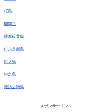
桜島
開聞岳
薩摩硫黄島
口永良部島
口之島
中之島
諏訪之瀬島
スポンサーリンク