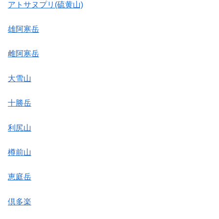
アトサヌプリ(硫黄山)
雄阿寒岳
雌阿寒岳
大雪山
十勝岳
利尻山
樽前山
恵庭岳
倶多楽