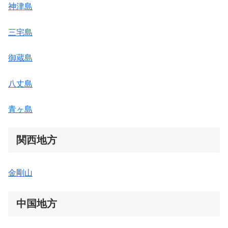
神津島
三宅島
御蔵島
八丈島
青ヶ島
関西地方
金剛山
中国地方