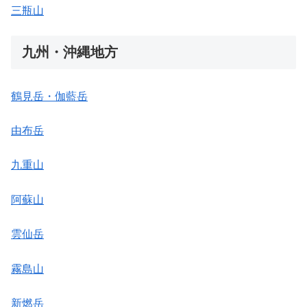
三瓶山
九州・沖縄地方
鶴見岳・伽藍岳
由布岳
九重山
阿蘇山
雲仙岳
霧島山
新燃岳